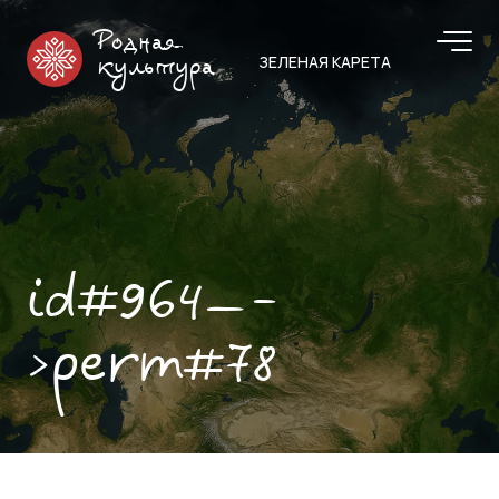
Родная
ЗЕЛЕНАЯ КАРЕТА
культура
id#964—-
>perm#78