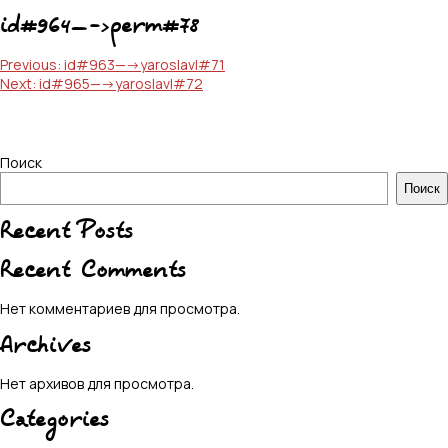
id#964—->perm#78
Навигация
Previous:
id#963—->yaroslavl#71
Next:
id#965—->yaroslavl#72
по
записям
Поиск
Поиск
Recent Posts
Recent Comments
Нет комментариев для просмотра.
Archives
Нет архивов для просмотра.
Categories