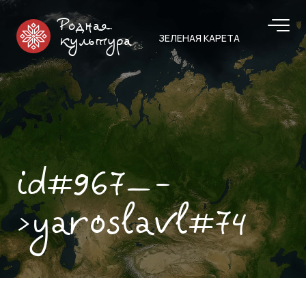
Родная
ЗЕЛЕНАЯ КАРЕТА
культура
id#967—-
>yaroslavl#74