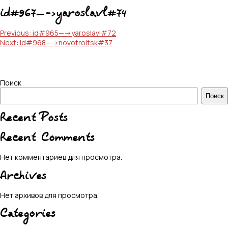
id#967—->yaroslavl#74
Навигация
Previous:
id#965—->yaroslavl#72
Next:
id#968—->novotroitsk#37
по
записям
Поиск
Поиск
Recent Posts
Recent Comments
Нет комментариев для просмотра.
Archives
Нет архивов для просмотра.
Categories