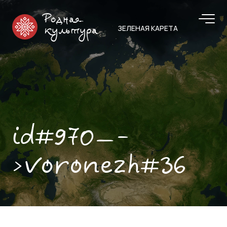
Родная
ЗЕЛЕНАЯ КАРЕТА
культура
id#970—-
>voronezh#36