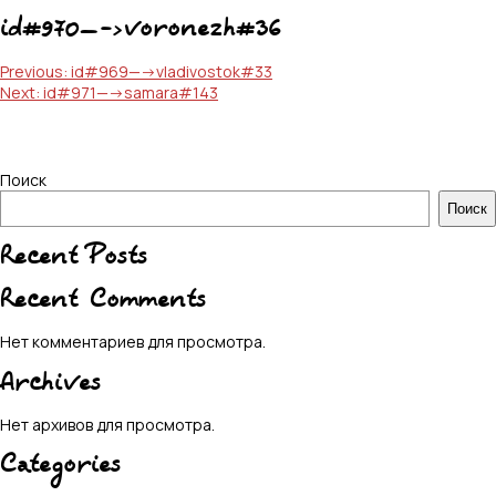
id#970—->voronezh#36
Навигация
Previous:
id#969—->vladivostok#33
Next:
id#971—->samara#143
по
записям
Поиск
Поиск
Recent Posts
Recent Comments
Нет комментариев для просмотра.
Archives
Нет архивов для просмотра.
Categories