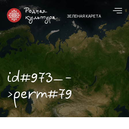
Родная
ЗЕЛЕНАЯ КАРЕТА
культура
id#973—-
>perm#79