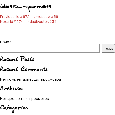
id#973—->perm#79
Навигация
Previous:
id#972—->moscow#59
Next:
id#974—->vladivostok#34
по
записям
Поиск
Поиск
Recent Posts
Recent Comments
Нет комментариев для просмотра.
Archives
Нет архивов для просмотра.
Categories