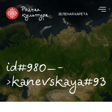
Родная
ЗЕЛЕНАЯ КАРЕТА
культура
id#980—-
>kanevskaya#93