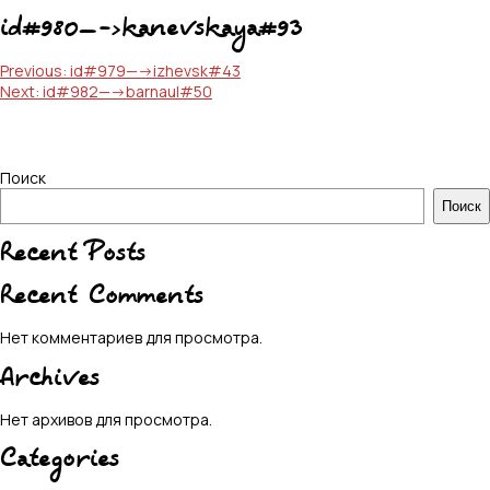
id#980—->kanevskaya#93
Навигация
Previous:
id#979—->izhevsk#43
Next:
id#982—->barnaul#50
по
записям
Поиск
Поиск
Recent Posts
Recent Comments
Нет комментариев для просмотра.
Archives
Нет архивов для просмотра.
Categories