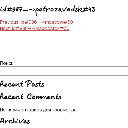
id#987—->petrozavodsk#43
Навигация
Previous:
id#986—->moscow#60
Next:
id#988—->vladivostok#35
по
записям
Поиск
Recent Posts
Recent Comments
Нет комментариев для просмотра.
Archives