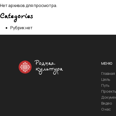
Нет архивов для просмотра.
Categories
Рубрик нет
Родная
МЕНЮ
культура
Главная
Цель
Путь
Проект
Докуме
Видео
О нас