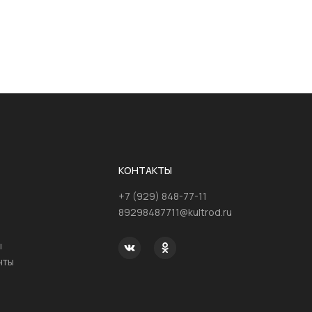
КОНТАКТЫ
+7 (929) 848-77-11
89298487711@kultrod.ru
ы
нты