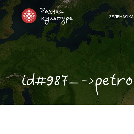
Родная
ЗЕЛЕНАЯ К
культура
id#987—->petr