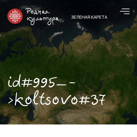
Родная
ЗЕЛЕНАЯ КАРЕТА
культура
id#995—-
>koltsovo#37