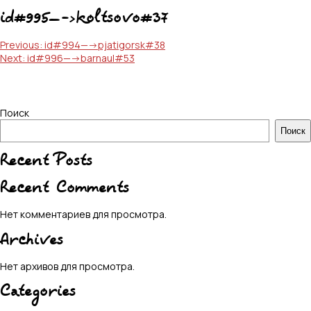
id#995—->koltsovo#37
Навигация
Previous:
id#994—->pjatigorsk#38
Next:
id#996—->barnaul#53
по
записям
Поиск
Поиск
Recent Posts
Recent Comments
Нет комментариев для просмотра.
Archives
Нет архивов для просмотра.
Categories