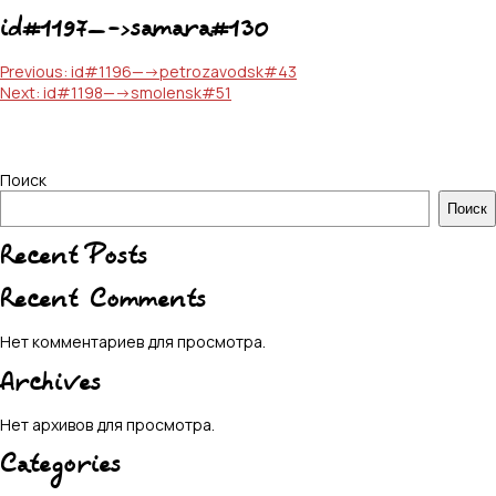
id#1197—->samara#130
Навигация
Previous:
id#1196—->petrozavodsk#43
Next:
id#1198—->smolensk#51
по
записям
Поиск
Поиск
Recent Posts
Recent Comments
Нет комментариев для просмотра.
Archives
Нет архивов для просмотра.
Categories