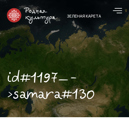
Родная
ЗЕЛЕНАЯ КАРЕТА
культура
id#1197—-
>samara#130