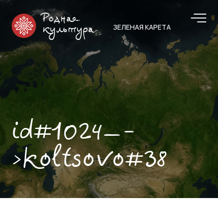
Родная
ЗЕЛЕНАЯ КАРЕТА
культура
id#1024—-
>koltsovo#38