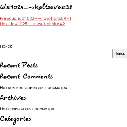
id#1024—->koltsovo#38
Навигация
Previous:
id#1023—->novotroitsk#41
Next:
id#1025—->novotroitsk#42
по
записям
Поиск
Поиск
Recent Posts
Recent Comments
Нет комментариев для просмотра.
Archives
Нет архивов для просмотра.
Categories