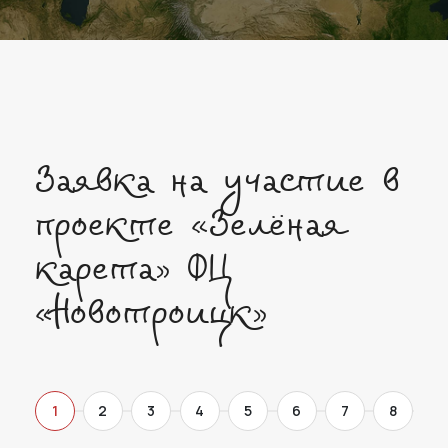
Заявка на участие в
проекте «Зелёная
карета» ФЦ
«Новотроицк»
1
2
3
4
5
6
7
8