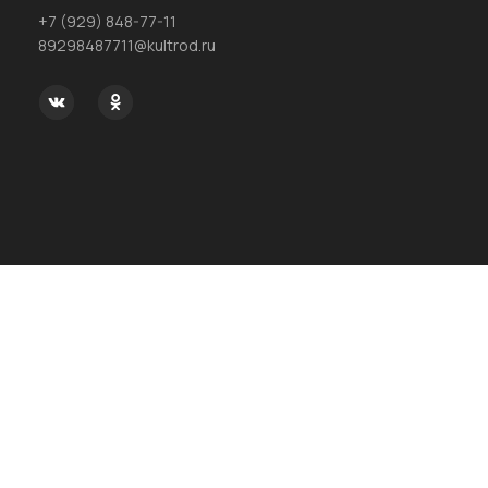
+7 (929) 848-77-11
89298487711@kultrod.ru