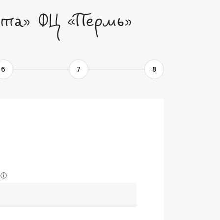
ета» ФЦ «Пермь»
6
7
8