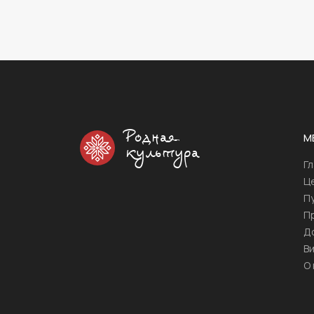
Родная
М
культура
Г
Ц
П
П
Д
В
О 