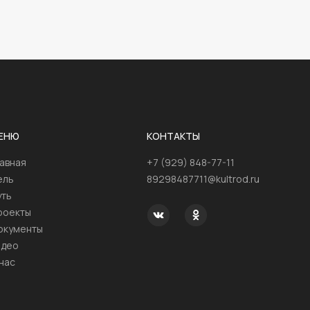
ЕНЮ
КОНТАКТЫ
лавная
+7 (929) 848-77-11
ель
89298487711@kultrod.ru
уть
роекты
окументы
идео
нас