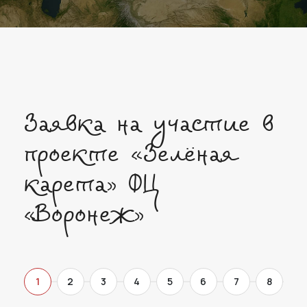
Заявка на участие в
проекте «Зелёная
карета» ФЦ
«Воронеж»
1
2
3
4
5
6
7
8