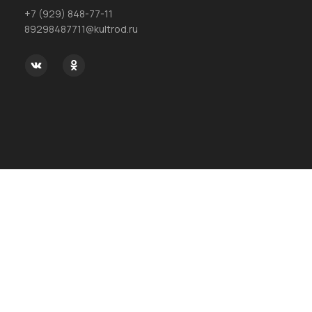
+7 (929) 848-77-11
89298487711@kultrod.ru