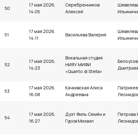
17 мая 2026,
Серебренников
Шевелева
50
14:05
Алексей
Ильиничн
17 мая 2026,
Шевелева
51
Васильева Валерия
14:11
Ильиничн
Вокальная студия
17 мая 2026,
Белоусов
52
НИЯУ МИФИ
14:23
Дмитрие
«Quanto di Stella»
17 мая 2026,
Качкивская Алиса
Патрикее
53
16:08
Андреевна
Леонидо
17 мая 2026,
Дуэт Филь Семён и
Петрова 
54
16:27
Гуров Михаил
Леонидо