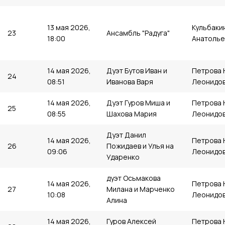
13 мая 2026,
Кульбаки
23
Ансамбль "Радуга"
18:00
Анатолье
14 мая 2026,
Дуэт Бутов Иван и
Петрова 
24
08:51
Иванова Варя
Леонидо
14 мая 2026,
Дуэт Гуров Миша и
Петрова 
25
08:55
Шахова Мария
Леонидо
Дуэт Данил
14 мая 2026,
Петрова 
26
Пожидаев и Улья на
09:06
Леонидо
Ударенко
дуэт Осьмакова
14 мая 2026,
Петрова 
27
Милана и Марченко
10:08
Леонидо
Алина
14 мая 2026,
Гуров Алексей
Петрова 