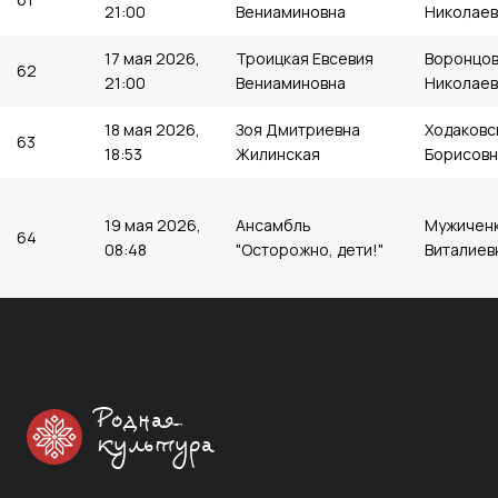
21:00
Вениаминовна
Николаев
17 мая 2026,
Троицкая Евсевия
Воронцов
62
21:00
Вениаминовна
Николаев
18 мая 2026,
Зоя Дмитриевна
Ходаковс
63
18:53
Жилинская
Борисовн
19 мая 2026,
Ансамбль
Мужиченк
64
08:48
"Осторожно, дети!"
Виталиев
Родная
культура