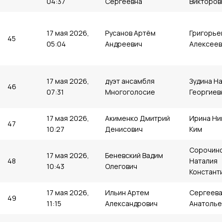
04:37
Сергеевна
Викторов
17 мая 2026,
Русанов Артём
Григорье
45
05:04
Андреевич
Алексеев
17 мая 2026,
дуэт ансамбля
Зудина Н
46
07:31
Многоголосие
Георгиев
17 мая 2026,
Акименко Дмитрий
Ирина Ни
47
10:27
Денисович
Ким
Сорочин
17 мая 2026,
Беневский Вадим
48
Наталия
10:43
Олегович
Констант
17 мая 2026,
Ильин Артем
Сергеева
49
11:15
Александрович
Анатолье