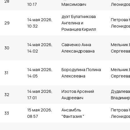
28
10:17
Максимович
Леонидо
дуэт Булатникова
14 мая 2026,
Петрова 
29
Ангелина и
10:32
Леонидо
Романцев Кирилл
14 мая 2026,
Савченко Анна
Мельник 
30
14:02
Александрована
Сергеев
14 мая 2026,
Бородулина Полина
Мельник 
31
14:05
Алексеевна
Сергеев
14 мая 2026,
Изотов Арсений
Дудалева
32
17:01
Андреевич
Владимир
15 мая 2026,
Ансамбль
Петрова 
33
08:57
"Фантазия "
Леонидо