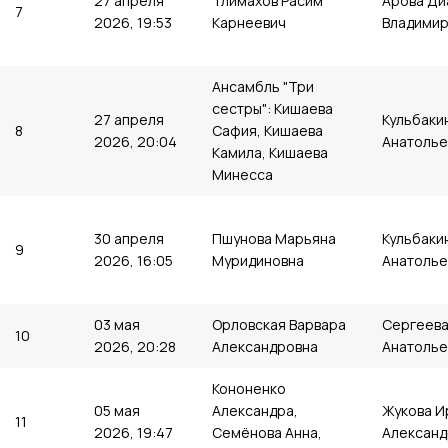
27 апреля
Тлимахов Расим
Арова Ди
7
2026, 19:53
Карнеевич
Владимир
Ансамбль "Три
сестры": Кишаева
27 апреля
Кульбаки
8
Сафия, Кишаева
2026, 20:04
Анатолье
Камила, Кишаева
Минесса
30 апреля
Пшунова Марьяна
Кульбаки
9
2026, 16:05
Муридиновна
Анатолье
03 мая
Орловская Варвара
Сергеева
10
2026, 20:28
Александровна
Анатолье
Кононенко
05 мая
Александра,
Жукова И
11
2026, 19:47
Семёнова Анна,
Александ