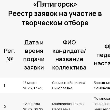
«Пятигорск»
Реестр заявок на участие в
творческом отборе
Дата и
ФИО
Ф
Рег.
время
кандидата/
педа
№
подачи
название
наст
заявки
коллектива
18 марта
Сенченко Василиса
Барышник
1
2026, 17:49
Николаевна
Семенов
Потапова
12 апреля
Коновалова Таисия
Геннадье
2
2026, 06:22
Сергеевна
Белозёр