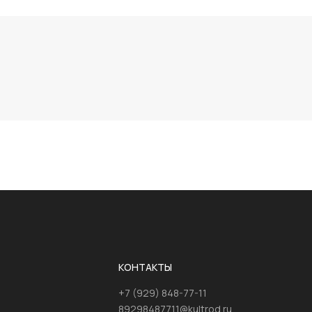
КОНТАКТЫ
+7 (929) 848-77-11
89298487711@kultrod.ru