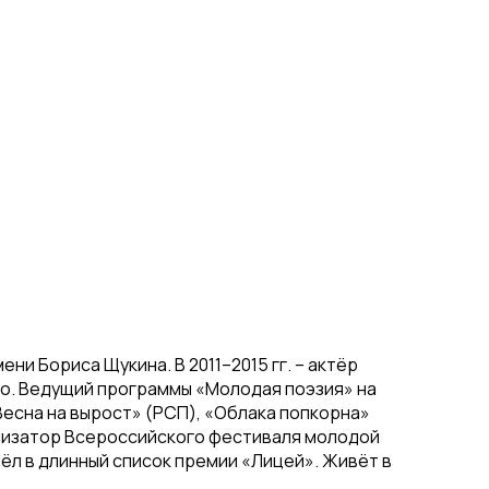
ни Бориса Щукина. В 2011–2015 гг. – актёр
ко. Ведущий программы «Молодая поэзия» на
есна на вырост» (РСП), «Облака попкорна»
ганизатор Всероссийского фестиваля молодой
ёл в длинный список премии «Лицей». Живёт в