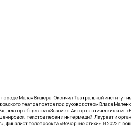
 в городе Малая Вишера. Окончил Театральный институт име
осковского театра поэтов под руководством Влада Мален
, лектор общества «Знание». Автор поэтических книг «В
нсценировок, текстов песен и интермедий. Лауреат и ор
, финалист телепроекта «Вечерние стихи». В 2022 г. вош