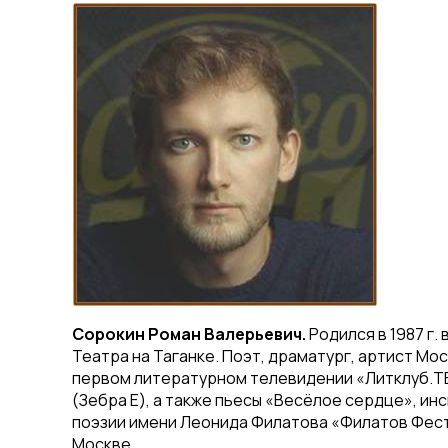
Сорокин Роман Валерьевич.
Родился в 1987 г.
Театра на Таганке. Поэт, драматург, артист М
первом литературном телевидении «Литклуб.ТВ»
(Зебра Е), а также пьесы «Весёлое сердце», и
поэзии имени Леонида Филатова «Филатов Фест»
Москве.