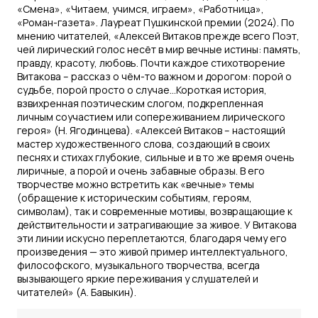
«Смена», «Читаем, учимся, играем», «Работница»,
«Роман-газета». Лауреат Пушкинской премии (2024). По
мнению читателей, «Алексей Витаков прежде всего Поэт,
чей лирический голос несёт в мир вечные истины: память,
правду, красоту, любовь. Почти каждое стихотворение
Витакова – рассказ о чём-то важном и дорогом: порой о
судьбе, порой просто о случае…Короткая история,
взвихренная поэтическим слогом, подкрепленная
личным соучастием или сопереживанием лирического
героя» (Н. Ягодинцева). «Алексей Витаков – настоящий
мастер художественного слова, создающий в своих
песнях и стихах глубокие, сильные и в то же время очень
лиричные, а порой и очень забавные образы. В его
творчестве можно встретить как «вечные» темы
(обращение к историческим событиям, героям,
символам), так и современные мотивы, возвращающие к
действительности и затрагивающие за живое. У Витакова
эти линии искусно переплетаются, благодаря чему его
произведения — это живой пример интеллектуального,
философского, музыкального творчества, всегда
вызывающего яркие переживания у слушателей и
читателей» (А. Бавыкин).