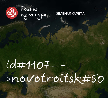
Родная
ЗЕЛЕНАЯ КАРЕТА
культура
id#1107—-
>novotroitsk#50