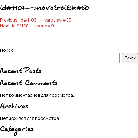
id#1107—->novotroitsk#50
Навигация
Previous:
id#1106—->yaroslavl#83
Next:
id#1108—->perm#91
по
записям
Поиск
Поиск
Recent Posts
Recent Comments
Нет комментариев для просмотра.
Archives
Нет архивов для просмотра.
Categories