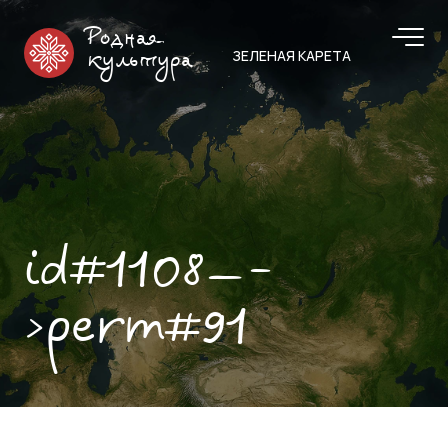
Родная
ЗЕЛЕНАЯ КАРЕТА
культура
id#1108—-
>perm#91