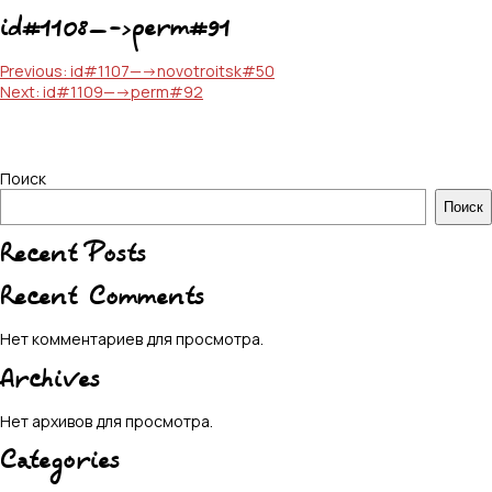
id#1108—->perm#91
Навигация
Previous:
id#1107—->novotroitsk#50
Next:
id#1109—->perm#92
по
записям
Поиск
Поиск
Recent Posts
Recent Comments
Нет комментариев для просмотра.
Archives
Нет архивов для просмотра.
Categories