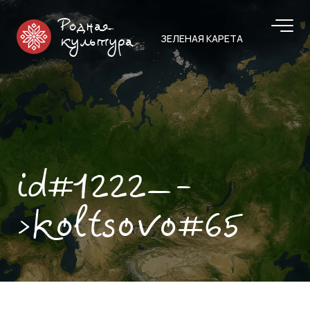
Родная
ЗЕЛЕНАЯ КАРЕТА
культура
id#1222—-
>koltsovo#65