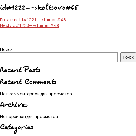
id#1222—->koltsovo#65
Навигация
Previous:
id#1221—->tumen#48
Next:
id#1223—->tumen#49
по
записям
Поиск
Поиск
Recent Posts
Recent Comments
Нет комментариев для просмотра.
Archives
Нет архивов для просмотра.
Categories