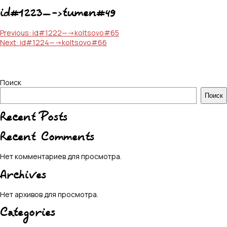
id#1223—->tumen#49
Навигация
Previous:
id#1222—->koltsovo#65
Next:
id#1224—->koltsovo#66
по
записям
Поиск
Поиск
Recent Posts
Recent Comments
Нет комментариев для просмотра.
Archives
Нет архивов для просмотра.
Categories