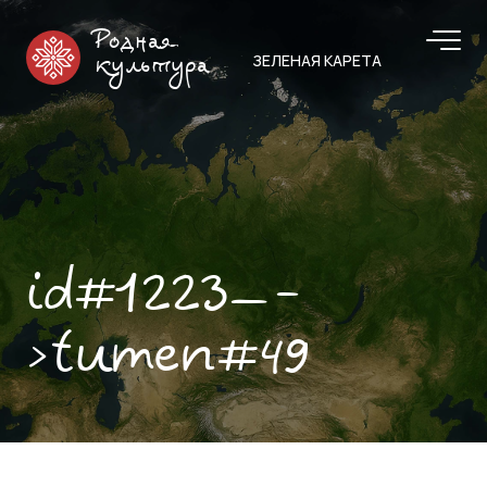
Родная
ЗЕЛЕНАЯ КАРЕТА
культура
id#1223—-
>tumen#49