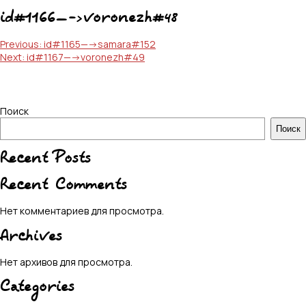
id#1166—->voronezh#48
Навигация
Previous:
id#1165—->samara#152
Next:
id#1167—->voronezh#49
по
записям
Поиск
Поиск
Recent Posts
Recent Comments
Нет комментариев для просмотра.
Archives
Нет архивов для просмотра.
Categories