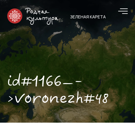
Родная
ЗЕЛЕНАЯ КАРЕТА
культура
id#1166—-
>voronezh#48