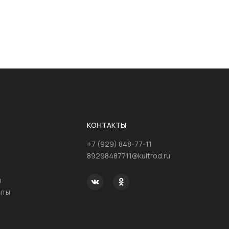
КОНТАКТЫ
+7 (929) 848-77-11
89298487711@kultrod.ru
ы
нты