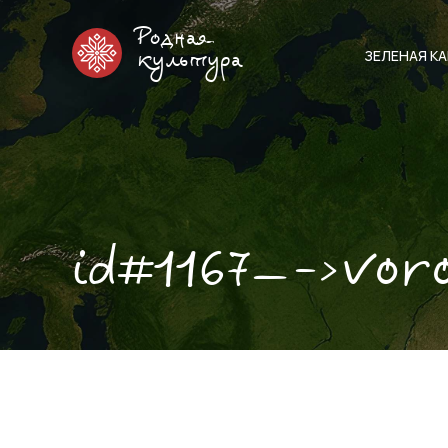
Родная
ЗЕЛЕНАЯ К
культура
id#1167—->vor