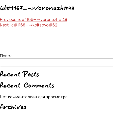
id#1167—->voronezh#49
Навигация
Previous:
id#1166—->voronezh#48
Next:
id#1168—->koltsovo#62
по
записям
Поиск
Recent Posts
Recent Comments
Нет комментариев для просмотра.
Archives