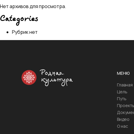
Нет архивов для просмотра.
Categories
Рубрик нет
Родная
МЕНЮ
культура
Главная
Цель
Путь
Проект
Докуме
Видео
О нас