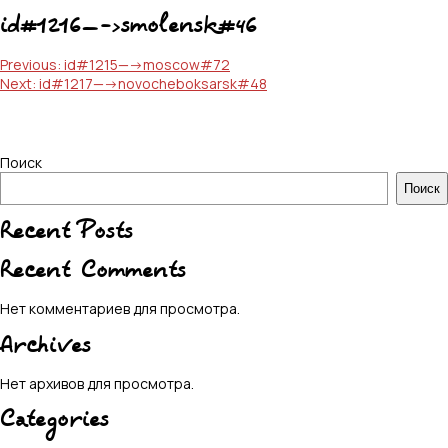
id#1216—->smolensk#46
Навигация
Previous:
id#1215—->moscow#72
Next:
id#1217—->novocheboksarsk#48
по
записям
Поиск
Поиск
Recent Posts
Recent Comments
Нет комментариев для просмотра.
Archives
Нет архивов для просмотра.
Categories