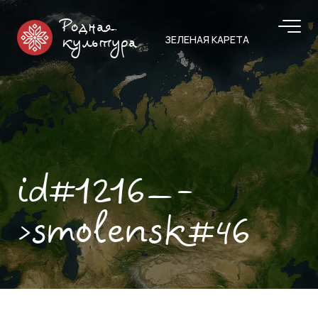
Родная
ЗЕЛЕНАЯ КАРЕТА
культура
id#1216—-
>smolensk#46