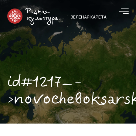
Родная
ЗЕЛЕНАЯ КАРЕТА
культура
id#1217—-
>novocheboksars