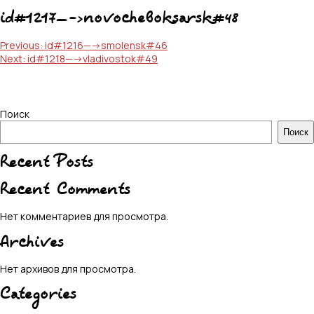
id#1217—->novocheboksarsk#48
Навигация
Previous:
id#1216—->smolensk#46
Next:
id#1218—->vladivostok#49
по
записям
Поиск
Поиск
Recent Posts
Recent Comments
Нет комментариев для просмотра.
Archives
Нет архивов для просмотра.
Categories