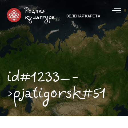
Родная
ЗЕЛЕНАЯ КАРЕТА
культура
id#1233—-
>pjatigorsk#51