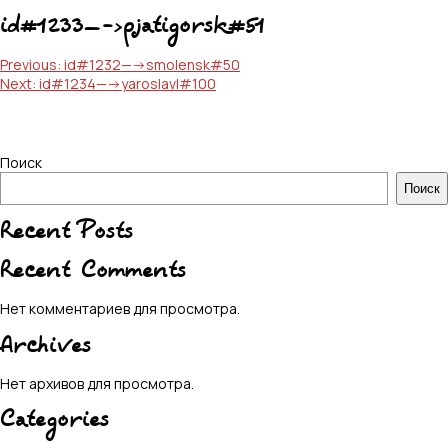
id#1233—->pjatigorsk#51
Навигация
Previous:
id#1232—->smolensk#50
Next:
id#1234—->yaroslavl#100
по
записям
Поиск
Поиск
Recent Posts
Recent Comments
Нет комментариев для просмотра.
Archives
Нет архивов для просмотра.
Categories