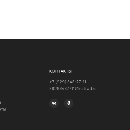
КОНТАКТЫ
+7 (929) 848-77-11
89298487711@kultrod.ru
ы
нты