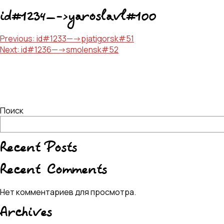
id#1234—->yaroslavl#100
Навигация
Previous:
id#1233—->pjatigorsk#51
Next:
id#1236—->smolensk#52
по
записям
Поиск
Recent Posts
Recent Comments
Нет комментариев для просмотра.
Archives