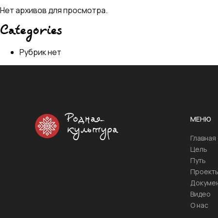
Нет архивов для просмотра.
Categories
Рубрик нет
Родная
МЕНЮ
культура
Главная
Цель
Путь
Проект
Докуме
Видео
О нас