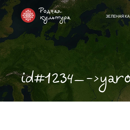
Родная
ЗЕЛЕНАЯ К
культура
id#1234—->yar