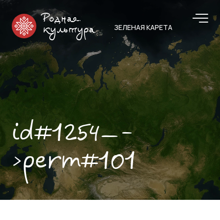
Родная
ЗЕЛЕНАЯ КАРЕТА
культура
id#1254—-
>perm#101