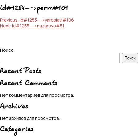
id#1254—->perm#101
Навигация
Previous:
id#1253—->yaroslavl#106
Next:
id#1255—->nazarovo#51
по
записям
Поиск
Поиск
Recent Posts
Recent Comments
Нет комментариев для просмотра.
Archives
Нет архивов для просмотра.
Categories