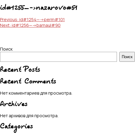
id#1255—->nazarovo#51
Навигация
Previous:
id#1254—->perm#101
Next:
id#1256—->barnaul#90
по
записям
Поиск
Поиск
Recent Posts
Recent Comments
Нет комментариев для просмотра.
Archives
Нет архивов для просмотра.
Categories