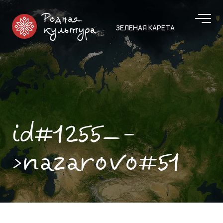
Родная
ЗЕЛЕНАЯ КАРЕТА
культура
id#1255—-
>nazarovo#51