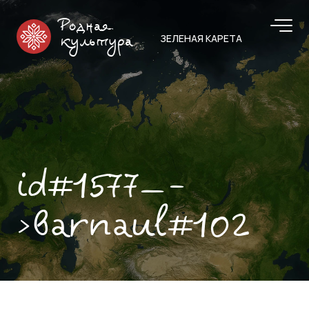
Родная
ЗЕЛЕНАЯ КАРЕТА
культура
id#1577—-
>barnaul#102