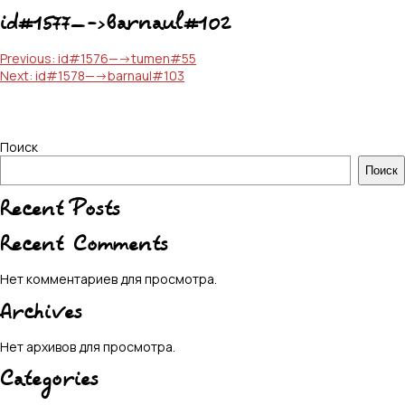
id#1577—->barnaul#102
Навигация
Previous:
id#1576—->tumen#55
Next:
id#1578—->barnaul#103
по
записям
Поиск
Поиск
Recent Posts
Recent Comments
Нет комментариев для просмотра.
Archives
Нет архивов для просмотра.
Categories