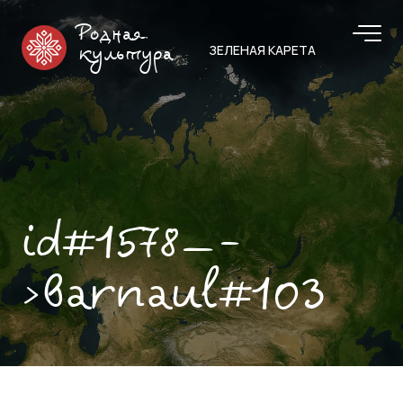
Родная
ЗЕЛЕНАЯ КАРЕТА
культура
id#1578—-
>barnaul#103