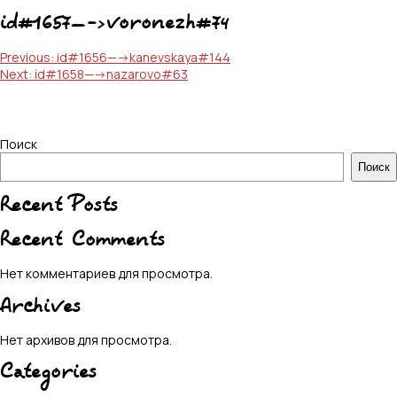
id#1657—->voronezh#74
Навигация
Previous:
id#1656—->kanevskaya#144
Next:
id#1658—->nazarovo#63
по
записям
Поиск
Поиск
Recent Posts
Recent Comments
Нет комментариев для просмотра.
Archives
Нет архивов для просмотра.
Categories