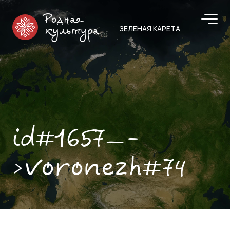
Родная
ЗЕЛЕНАЯ КАРЕТА
культура
id#1657—-
>voronezh#74