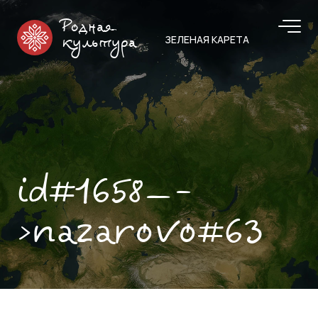
Родная
ЗЕЛЕНАЯ КАРЕТА
культура
id#1658—-
>nazarovo#63