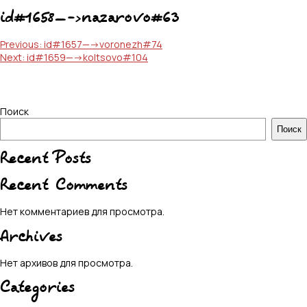
id#1658—->nazarovo#63
Навигация
Previous:
id#1657—->voronezh#74
Next:
id#1659—->koltsovo#104
по
записям
Поиск
Поиск
Recent Posts
Recent Comments
Нет комментариев для просмотра.
Archives
Нет архивов для просмотра.
Categories