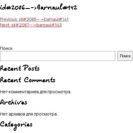
id#2086—->barnaul#142
Навигация
Previous:
id#2085—->barnaul#141
Next:
id#2087—->barnaul#143
по
записям
Поиск
Поиск
Recent Posts
Recent Comments
Нет комментариев для просмотра.
Archives
Нет архивов для просмотра.
Categories