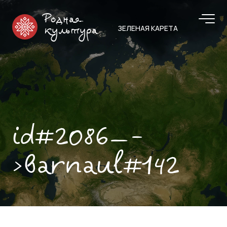
Родная
ЗЕЛЕНАЯ КАРЕТА
культура
id#2086—-
>barnaul#142