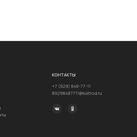
КОНТАКТЫ
+7 (929) 848-77-11
89298487711@kultrod.ru
ы
нты