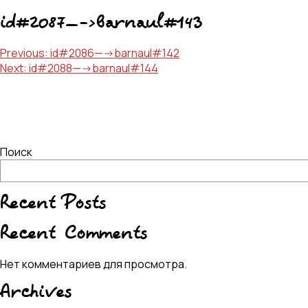
id#2087—->barnaul#143
Навигация
Previous:
id#2086—->barnaul#142
Next:
id#2088—->barnaul#144
по
записям
Поиск
Recent Posts
Recent Comments
Нет комментариев для просмотра.
Archives