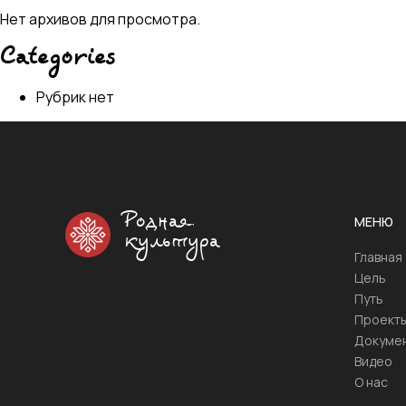
Нет архивов для просмотра.
Categories
Рубрик нет
Родная
МЕНЮ
культура
Главная
Цель
Путь
Проект
Докуме
Видео
О нас