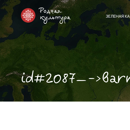
Родная
ЗЕЛЕНАЯ К
культура
id#2087—->bar