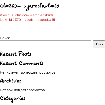
id#369—->yaroslavl#29
Навигация
Previous:
id#366—->smolensk#16
Next:
id#370—->petrozavodsk#15
по
записям
Поиск
Поиск
Recent Posts
Recent Comments
Нет комментариев для просмотра.
Archives
Нет архивов для просмотра.
Categories