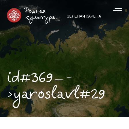
Родная
ЗЕЛЕНАЯ КАРЕТА
культура
id#369—-
>yaroslavl#29