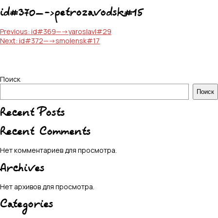
id#370—->petrozavodsk#15
Навигация
Previous:
id#369—->yaroslavl#29
Next:
id#372—->smolensk#17
по
записям
Поиск
Поиск
Recent Posts
Recent Comments
Нет комментариев для просмотра.
Archives
Нет архивов для просмотра.
Categories