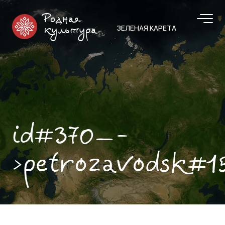
Родная
ЗЕЛЕНАЯ КАРЕТА
культура
id#370—-
>petrozavodsk#1