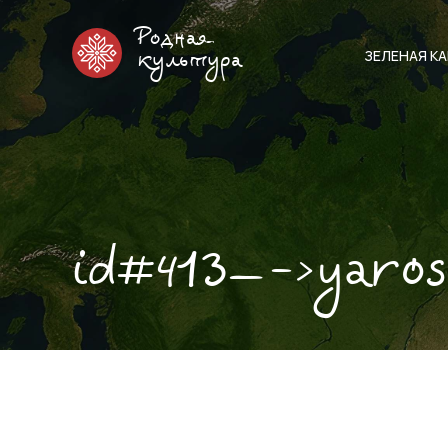
Родная
ЗЕЛЕНАЯ К
культура
id#413—->yaros