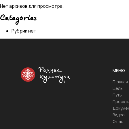
Нет архивов для просмотра.
Categories
Рубрик нет
Родная
МЕНЮ
культура
Главная
Цель
Путь
Проект
Докуме
Видео
О нас