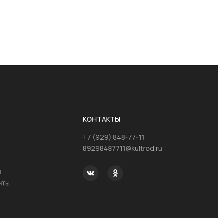
КОНТАКТЫ
+7 (929) 848-77-11
89298487711@kultrod.ru
ы
нты