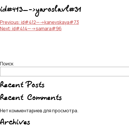
id#413—->yaroslavl#31
Навигация
Previous:
id#412—->kanevskaya#73
Next:
id#414—->samara#96
по
записям
Поиск
Recent Posts
Recent Comments
Нет комментариев для просмотра.
Archives