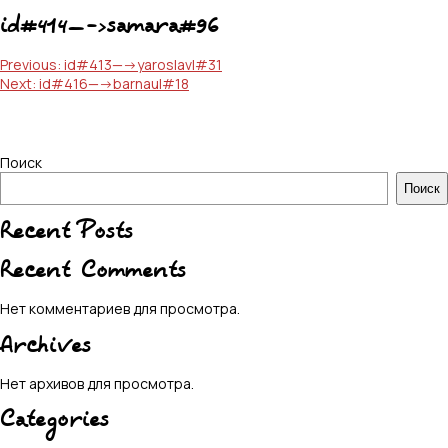
id#414—->samara#96
Навигация
Previous:
id#413—->yaroslavl#31
Next:
id#416—->barnaul#18
по
записям
Поиск
Поиск
Recent Posts
Recent Comments
Нет комментариев для просмотра.
Archives
Нет архивов для просмотра.
Categories