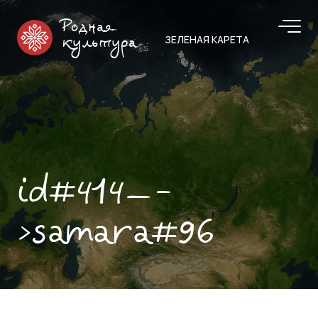
Родная
ЗЕЛЕНАЯ КАРЕТА
культура
id#414—-
>samara#96