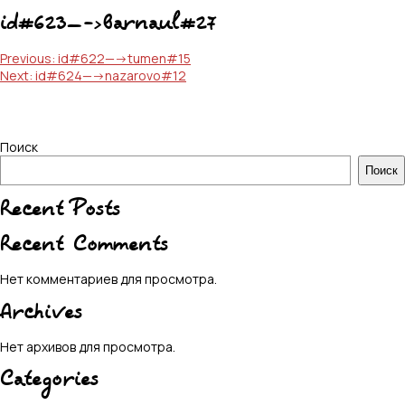
id#623—->barnaul#27
Навигация
Previous:
id#622—->tumen#15
Next:
id#624—->nazarovo#12
по
записям
Поиск
Поиск
Recent Posts
Recent Comments
Нет комментариев для просмотра.
Archives
Нет архивов для просмотра.
Categories