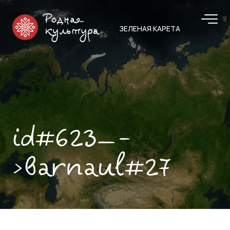
Родная
ЗЕЛЕНАЯ КАРЕТА
культура
id#623—-
>barnaul#27