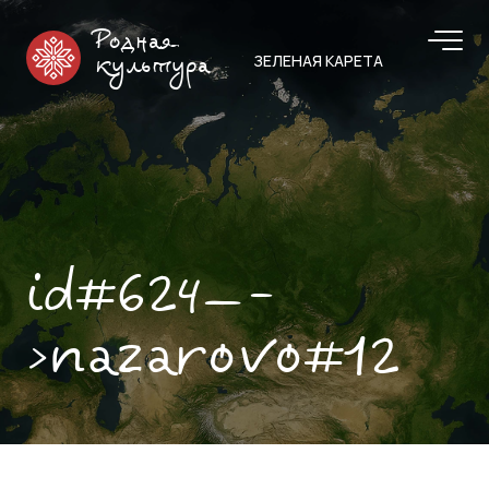
Родная
ЗЕЛЕНАЯ КАРЕТА
культура
id#624—-
>nazarovo#12