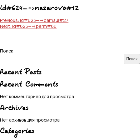
id#624—->nazarovo#12
Навигация
Previous:
id#623—->barnaul#27
Next:
id#625—->perm#66
по
записям
Поиск
Поиск
Recent Posts
Recent Comments
Нет комментариев для просмотра.
Archives
Нет архивов для просмотра.
Categories