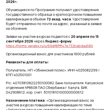
2026».
Обучающиеся по Программе получают удостоверения
государственного образца о краткосрочном повышении
квалификации в объёме
72 акад. часа
. Удостоверение
будет отправлено по почте на адрес, указанный в заявке
на обучение.
Заявки на участие в курсах подаются с
20 апреля по 15
сентября 2026
через
Яндекс-форму
https://forms.yandex.ru/u/69df8ffff47e732babdaa580
Организационный взнос для участников 1600 рублей
Реквизиты для оплаты:
Получатель: НП «Обнинский полис». ИНН 4025082299 /
КПП 402501001
Р/с: 40703810822230100082. Банк получателя: Калужское
отделение №8608 ПАО Сбербанка г. Калуга, БИК
042908612, кор. счет. 30101810100000000612
Назначение платежа
: «Организационный взнос за
участие в курсах повышения квалификации по теме
«Авторская песня как средство единения народов России