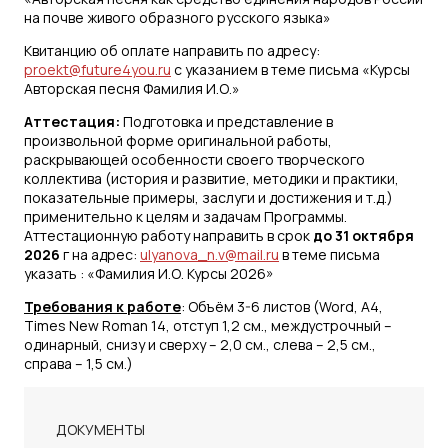
на почве живого образного русского языка»
Квитанцию об оплате направить по адресу:
proekt@future4you.ru
с указанием в теме письма «Курсы
Авторская песня Фамилия И.О.»
Аттестация:
Подготовка и представление в
произвольной форме оригинальной работы,
раскрывающей особенности своего творческого
коллектива (история и развитие, методики и практики,
показательные примеры, заслуги и достижения и т.д.)
применительно к целям и задачам Программы.
Аттестационную работу направить в срок
до 31 октября
2026
г на адрес:
ulyanova_n.v@mail.ru
в теме письма
указать : «Фамилия И.О. Курсы 2026»
Требования к работе
: Объём 3-6 листов (Word, А4,
Times New Roman 14, отступ 1,2 см., междустрочный –
одинарный, снизу и сверху – 2,0 см., слева – 2,5 см.,
справа – 1,5 см.)
ДОКУМЕНТЫ