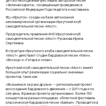
детско-молодежный фестиваль авторской песни
«Зеленая карета», посвящѐнный проведению в
Российской Федерации Года педагога и наставника.
ФЦ «Иркутск» создан на базе автономной
некоммерческой организации Иркутский клуб
самодеятельной песни «Мост».
Председатель правления АНО Иркутский клуб
самодеятельной песни «Мост» Русанова Ирина
Сергеевна.
В структуре Иркутского клуба самодеятельной песни
«Мост» действуют студии бардовской песни «Ключ»,
«Восход» и «Гитара и слово».
Иркутский клуб самодеятельной песни «Мост» имеет
большой опыт реализации социально значимых
проектов, таких как:
«Возьмемся за руки друзья» — региональный проект
воссоздание бардовского движения — с 2011 года и по
сей день. В рамках проекта организовано: более 150
концертов на разных площадках, областной фестиваль
классической бардовской песни «Байкал». Проводится в