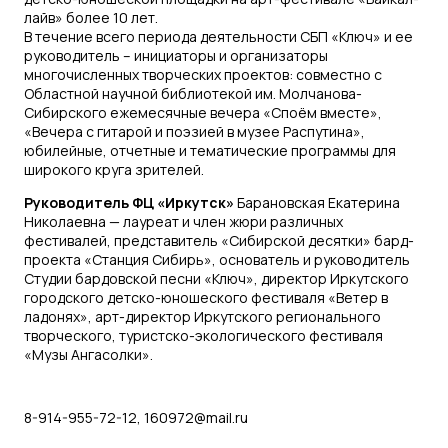
лайв» более 10 лет.
В течение всего периода деятельности СБП «Ключ» и ее
руководитель – инициаторы и организаторы
многочисленных творческих проектов: совместно с
Областной научной библиотекой им. Молчанова-
Сибирского ежемесячные вечера «Споём вместе»,
«Вечера с гитарой и поэзией в музее Распутина»,
юбилейные, отчетные и тематические программы для
широкого круга зрителей.
Руководитель ФЦ «Иркутск»
Барановская Екатерина
Николаевна — лауреат и член жюри различных
фестивалей, представитель «Сибирской десятки» бард-
проекта «Станция Сибирь», основатель и руководитель
Студии бардовской песни «Ключ», директор Иркутского
городского детско-юношеского фестиваля «Ветер в
ладонях», арт-директор Иркутского регионального
творческого, туристско-экологического фестиваля
«Музы Ангасолки».
8-914-955-72-12, 160972@mail.ru