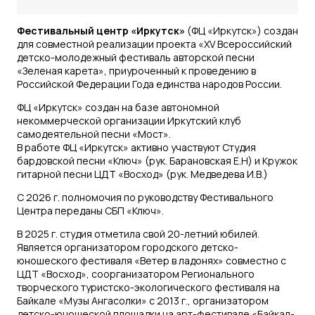
Фестивальный центр «Иркутск»
(ФЦ «Иркутск») создан
для совместной реализации проекта «XV Всероссийский
детско-молодежный фестиваль авторской песни
«Зеленая карета», приуроченный к проведению в
Российской Федерации Года единства народов России.
ФЦ «Иркутск» создан на базе автономной
некоммерческой организации Иркутский клуб
самодеятельной песни «Мост».
В работе ФЦ «Иркутск» активно участвуют Студия
бардовской песни «Ключ» (рук. Барановская Е.Н) и Кружок
гитарной песни ЦДТ «Восход» (рук. Медведева И.В.)
С 2026 г. полномочия по руководству Фестивального
Центра переданы СБП «Ключ».
В 2025 г. студия отметила свой 20-летний юбилей.
Является организатором городского детско-
юношеского фестиваля «Ветер в ладонях» совместно с
ЦДТ «Восход», соорганизатором Регионального
творческого туристско-экологического фестиваля на
Байкале «Музы Ангасолки» с 2013 г., организатором
детско-юношеской площадки на арт-фестивале «Байкал-