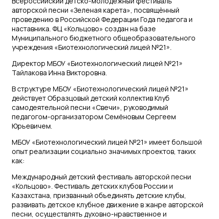
Всероссийский детско-молодежный фестиваль
авторской песни «Зеленая карета», посвящѐнный
проведению в Российской Федерации Года педагога и
наставника. ФЦ «Кольцово» создан на базе
Муниципального бюджетного общеобразовательного
учреждения «Биотехнологический лицей №21».
Директор МБОУ «Биотехнологический лицей №21»
Тайлакова Инна Викторовна.
В структуре МБОУ «Биотехнологический лицей №21»
действует Образцовый детский коллектив Клуб
самодеятельной песни «Свечи», руководимый
педагогом-организатором Семёновым Сергеем
Юрьевичем.
МБОУ «Биотехнологический лицей №21» имеет большой
опыт реализации социально значимых проектов, таких
как:
Международный детский фестиваль авторской песни
«Кольцово». Фестиваль детских клубов России и
Казахстана, призванный объединять детские клубы,
развивать детское клубное движение в жанре авторской
песни, осуществлять духовно-нравственное и