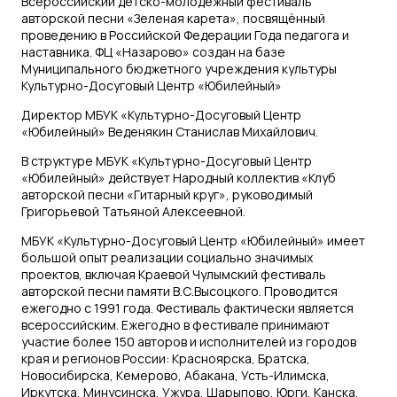
Всероссийский детско-молодежный фестиваль
авторской песни «Зеленая карета», посвящѐнный
проведению в Российской Федерации Года педагога и
наставника. ФЦ «Назарово» создан на базе
Муниципального бюджетного учреждения культуры
Культурно-Досуговый Центр «Юбилейный»
Директор МБУК «Культурно-Досуговый Центр
«Юбилейный» Веденякин Станислав Михайлович.
В структуре МБУК «Культурно-Досуговый Центр
«Юбилейный» действует Народный коллектив «Клуб
авторской песни «Гитарный круг», руководимый
Григорьевой Татьяной Алексеевной.
МБУК «Культурно-Досуговый Центр «Юбилейный» имеет
большой опыт реализации социально значимых
проектов, включая Краевой Чулымский фестиваль
авторской песни памяти В.С.Высоцкого. Проводится
ежегодно с 1991 года. Фестиваль фактически является
всероссийским. Ежегодно в фестивале принимают
участие более 150 авторов и исполнителей из городов
края и регионов России: Красноярска, Братска,
Новосибирска, Кемерово, Абакана, Усть-Илимска,
Иркутска, Минусинска, Ужура, Шарыпово, Юрги, Канска,