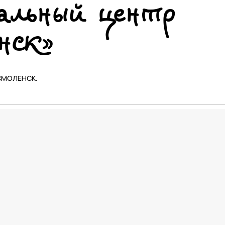
альный центр
нск»
СМОЛЕНСК.