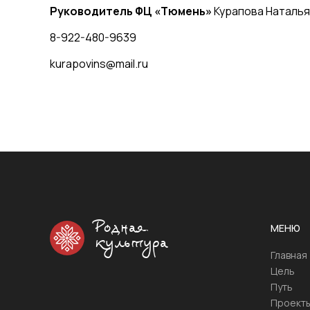
Руководитель ФЦ «Тюмень»
Курапова Наталья
8-922-480-9639
kurapovins@mail.ru
Родная
МЕНЮ
культура
Главная
Цель
Путь
Проект