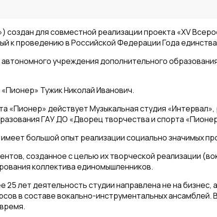
) создан для совместной реализации проекта «XV Всер
ый к проведению в Российской Федерации Года единства
о автономного учреждения дополнительного образовани
 «Пионер» Тужик Николай Иванович.
рта «Пионер» действует Музыкальная студия «Интервал»,
разования ГАУ ДО «Дворец творчества и спорта «Пионер
имеет большой опыт реализации социально значимых проек
нтов, созданное с целью их творческой реализации (вока
ирования коллектива единомышленников.
 25 лет деятельность студии направлена не на бизнес, 
рсов в составе вокально-инструментальных ансамблей. В
 время.