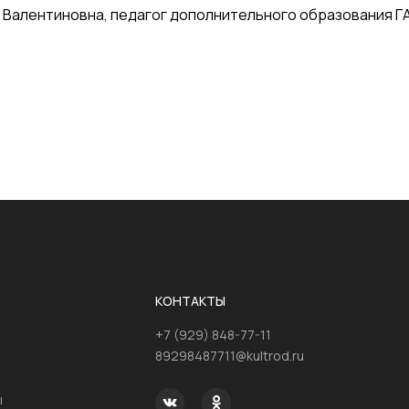
 Валентиновна, педагог дополнительного образования Г
КОНТАКТЫ
+7 (929) 848-77-11
89298487711@kultrod.ru
ы